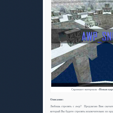
Скриншот материала «
Новая кар
Описание:
Любишь стрелять с awp? Предлагаю Вам скача
который Вы будете стрелять исключительно из ор