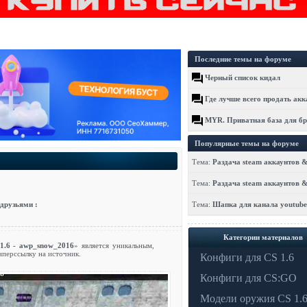
Последние темы на форуме
Черный список кидал
Где лучше всего продать акк
MYR. Приватная база для бр
Популярные темы на форуме
Тема:
Раздача steam аккаунтов &
Тема:
Раздача steam аккаунтов &
 друзьями :
Тема:
Шапка для канала youtube 
Категории материалов
1.6 - awp_snow_2016
» является уникальным,
иперссылку на источник.
Конфиги для CS 1.6
Конфиги для CS:GO
Модели оружия CS 1.