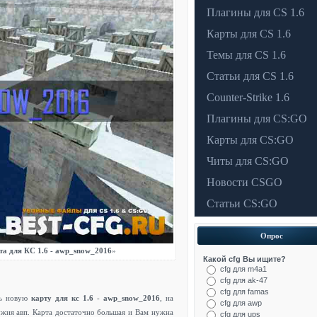
Плагины для CS 1.6
Карты для CS 1.6
Темы для CS 1.6
Статьи для CS 1.6
Counter-Strike​ 1.6
Плагины для CS:GO
Карты для CS:GO
Читы для CS:GO
Новости CSGO
Cтатьи CS:GO
Опрос
та для КС 1.6 - awp_snow_2016
»
Какой cfg Вы ищите?
cfg для m4a1
cfg для ak-47
cfg для famas
ть новую
карту для кс 1.6
-
awp_snow_2016
, на
cfg для awp
ужия авп. Карта достаточно большая и Вам нужна
cfg для ups