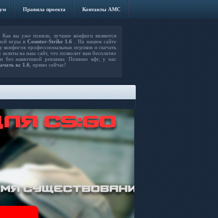
ум
Правила проекта
Контакты AMC
Как вы уже поняли, лучшие конфиги являются
ной игры в
Counter-Strike 1.6
. На нашем сайте
 конфигов профессиональных игроков и скачать
 залиты на наш сайт, что позволит вам бесплатно
 и без навязчивой рекламы. Помимо кфг, у нас
ачать кс 1.6
, прямо сейчас!