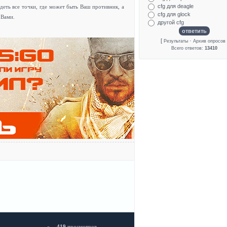
cfg для deagle
ядеть все точки, где может быть Ваш противник, а
cfg для glock
 Вами.
другой cfg
[
·
Результаты
Архив опросов
Всего ответов:
13410
419
просмотров