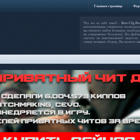
Главная страница
Фор
Что же за сайт такой -
Best-Cfg.Ru
неотъемлемым элементом полноцен
вы сможете найти большую подборку
их совершенно бесплатно. Все файлы
скачать на максимальной скорости
самые мощные сборки, Вы можете
ск