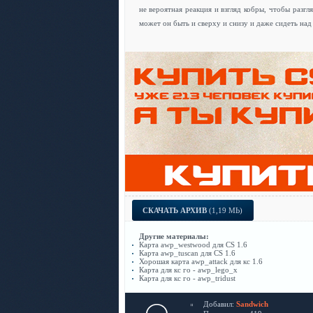
не вероятная реакция и взгляд кобры, чтобы разгл
может он быть и сверху и снизу и даже сидеть над
СКАЧАТЬ АРХИВ
(1,19 МЬ)
Другие материалы:
Карта awp_westwood для CS 1.6
Карта awp_tuscan для CS 1.6
Хорошая карта awp_attack для кс 1.6
Карта для кс го - awp_lego_x
Карта для кс го - awp_tridust
Добавил:
Sandwich