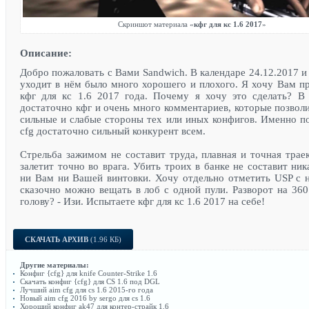
Скриншот материала «
кфг для кс 1.6 2017
»
Описание:
Добро пожаловать с Вами Sandwich. В календаре 24.12.2017 и
уходит в нём было много хорошего и плохого. Я хочу Вам п
кфг для кс 1.6 2017 года. Почему я хочу это сделать? В
достаточно кфг и очень много комментариев, которые позвол
сильные и слабые стороны тех или иных конфигов. Именно п
cfg достаточно сильный конкурент всем.
Стрельба зажимом не составит труда, плавная и точная трае
залетит точно во врага. Убить троих в банке не составит ник
ни Вам ни Вашей винтовки. Хочу отдельно отметить USP с 
сказочно можно вещать в лоб с одной пули. Разворот на 36
голову? - Изи. Испытаете кфг для кс 1.6 2017 на себе!
СКАЧАТЬ АРХИВ
(1.96 КБ)
Другие материалы:
Конфиг {cfg} для knife Counter-Strike 1.6
Скачать конфиг {cfg} для CS 1.6 под DGL
Лучший aim cfg для cs 1.6 2015-го года
Новый aim cfg 2016 by sergo для cs 1.6
Хороший конфиг ak47 для контер-страйк 1.6