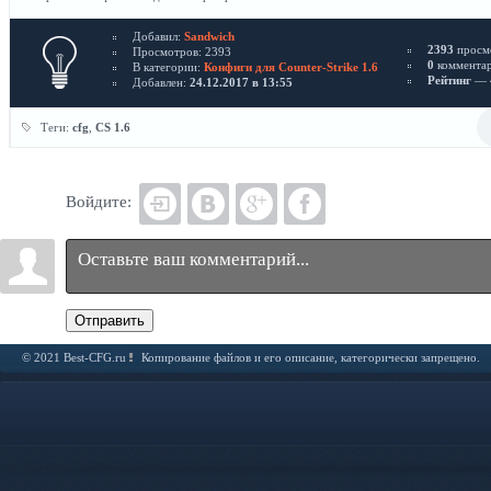
Добавил:
Sandwich
2393
просм
Просмотров: 2393
0
коммента
В категории:
Конфиги для Counter-Strike 1.6
Рейтинг
— 4
Добавлен:
24.12.2017 в 13:55
Теги:
cfg
,
CS 1.6
Войдите:
Отправить
© 2021 Best-CFG.ru
Копирование файлов и его описание, категорически запрещено.