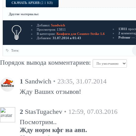
СКАЧАТЬ АРХИВ
(2.1 KB)
Другие материалы:
Добавил:
Sandwich
13811
прос
Просмотров: 13811
2
коммента
В категории:
Конфиги для Counter-Strike 1.6
Рейтинг
— 3
Добавлен:
31.07.2014 в 01:43
Теги:
Порядок вывода комментариев:
1
Sandwich
• 23:35, 31.07.2014
Жду Ваших отзывов!
2
StasTugachev
• 12:59, 07.03.2016
Посмотрим..
Жду норм кфг на авп.