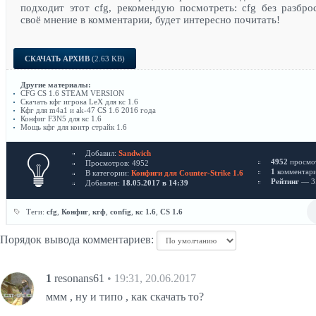
подходит этот cfg, рекомендую посмотреть:
cfg без разбро
своё мнение в комментарии, будет интересно почитать!
СКАЧАТЬ АРХИВ
(2.63 KB)
Другие материалы:
CFG CS 1.6 STEAM VERSION
Скачать кфг игрока LeX для кс 1.6
Кфг для m4a1 и ak-47 CS 1.6 2016 года
Конфиг F3N5 для кс 1.6
Мощь кфг для контр страйк 1.6
Добавил:
Sandwich
4952
просмо
Просмотров: 4952
1
комментар
В категории:
Конфиги для Counter-Strike 1.6
Рейтинг
— 3.
Добавлен:
18.05.2017 в 14:39
Теги:
cfg
,
Конфиг
,
кгф
,
config
,
кс 1.6
,
CS 1.6
Порядок вывода комментариев:
1
resonans61
• 19:31, 20.06.2017
ммм , ну и типо , как скачать то?