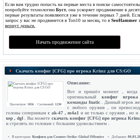
Если вам трудно попасть на первые места в поиске самостоятель
попробуйте технологию
Буст
, она ускоряет продвижение в десятк
первые результаты появляются уже в течение первых 7 дней. Есл
запрос у вас не продвинется в Топ10 за месяц, то в
SeoHammer
з
вернут деньги.
Начать продвижение сайта
Скачать конфиг [CFG] про игрока Krimz для CS:GO
Описание:
Вот и пришёл момент , когда
оригинальный
конфиг игрока
команды fnatic
. Данный игрок же
Просмотров:
5056
:: Скачиваний:
1230
с любого оружия , он превосход
головы соперникам
с ak-47 , m4a1
и не только с оружия , но и
usp , dgl
. Вы можете
скачать конфиг [CFG] про игрока Krim
и стрелять по головам с большим удовольствием .
В категории:
Конфиги для Counter-Strike: Global Offensive
Добавлен:
06.01.2