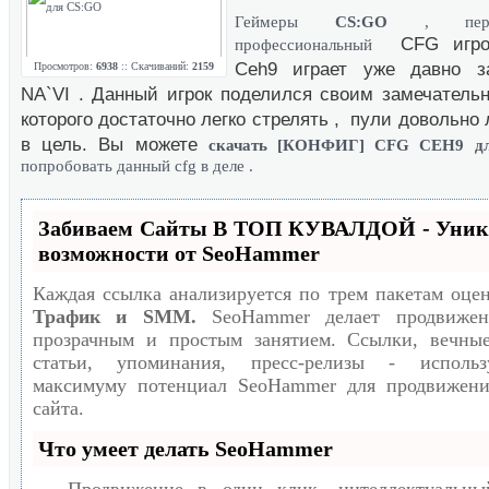
Геймеры
CS:GO
, пере
CFG игро
профессиональный
Ceh9 играет уже давно з
Просмотров:
6938
:: Скачиваний:
2159
NA`VI . Данный игрок поделился своим замечательн
которого достаточно легко стрелять , пули довольно 
в цель. Вы можете
скачать [КОНФИГ] CFG CEH9 д
попробовать данный cfg в деле .
Забиваем Сайты В ТОП КУВАЛДОЙ - Уни
возможности от SeoHammer
Каждая ссылка анализируется по трем пакетам оце
Трафик и SMM.
SeoHammer делает продвижен
прозрачным и простым занятием. Ссылки, вечные
статьи, упоминания, пресс-релизы - исполь
максимуму потенциал SeoHammer для продвижени
сайта.
Что умеет делать SeoHammer