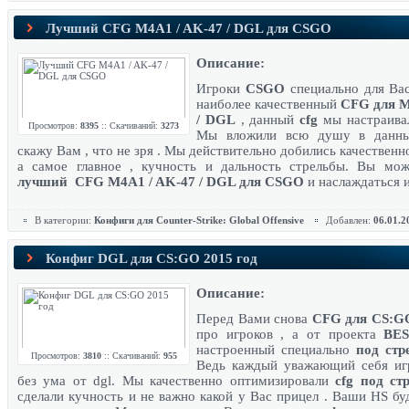
Лучший CFG M4A1 / AK-47 / DGL для CSGO
Описание:
Игроки
CSGO
специально для Ва
наиболее качественный
CFG для M
/ DGL
, данный
cfg
мы настраива
Просмотров:
8395
:: Скачиваний:
3273
Мы вложили всю душу в данны
скажу Вам , что не зря . Мы действительно добились качественн
а самое главное , кучность и дальность стрельбы. Вы мо
лучший CFG M4A1 / AK-47 / DGL для CSGO
и наслаждаться 
В категории:
Конфиги для Counter-Strike: Global Offensive
Добавлен:
06.01.2
Конфиг DGL для CS:GO 2015 год
Описание:
Перед Вами снова
CFG для CS:G
про игроков , а от проекта
BES
настроенный специально
под стр
Просмотров:
3810
:: Скачиваний:
955
Ведь каждый уважающий себя игр
без ума от dgl. Мы качественно оптимизировали
cfg под ст
сделали кучность и не важно какой у Вас прицел . Ваши HS бу