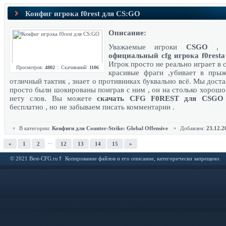
Конфиг игрока f0rest для CS:GO
Описание:
Уважаемые игроки
CSGO
,
официальный cfg игрока f0rest
Игрок просто не реально играет в c
Просмотров:
4802
:: Скачиваний:
1106
красивые фраги ,убивает в прыж
отличный тактик , знает о противниках буквально всё. Мы достал
просто были шокированы поиграв с ним , он на столько хорошо 
нету слов. Вы можете
скачать CFG F0REST для CSGO
бесплатно , но не забываем писать комментарии .
В категории:
Конфиги для Counter-Strike: Global Offensive
Добавлен:
23.12.2
...
«
1
2
12
13
14
15
»
© 2021 Best-CFG.ru
Копирование файлов и его описание, категорически запрещено.