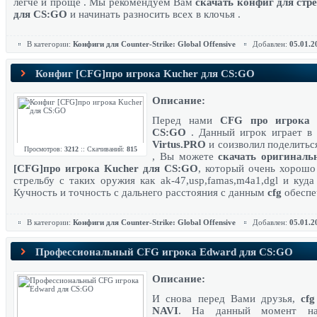
легче и проще . Мы рекомендуем Вам
скачать конфиг для стр
для CS:GO
и начинать разносить всех в клочья .
В категории:
Конфиги для Counter-Strike: Global Offensive
Добавлен:
05.01.2
Конфиг [CFG]про игрока Kucher для CS:GO
Описание:
Перед нами
CFG про игрока 
CS:GO
. Данный игрок играет в
Virtus.PRO
и соизволил поделить
Просмотров:
3212
:: Скачиваний:
815
, Вы можете
скачать оригиналь
[CFG]про игрока Kucher для CS:GO
, который очень хорошо
стрельбу с таких оружия как ak-47,usp,famas,m4a1,dgl и куда
Кучность и точность с дальнего расстояния с данным
cfg
обеспе
В категории:
Конфиги для Counter-Strike: Global Offensive
Добавлен:
05.01.2
Профессиональный CFG игрока Edward для CS:GO
Описание:
И снова перед Вами друзья,
cfg
NAVI
. На данный момент на