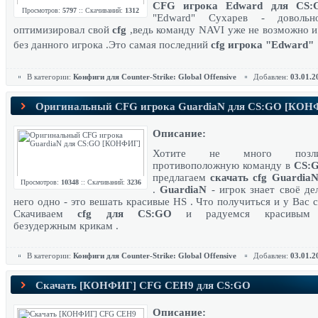
CFG игрока Edward для CS:
Просмотров:
5797
:: Скачиваний:
1312
"Edward" Cухарев - довольн
оптимизировал свой
cfg
,ведь команду NAVI уже не возможно и
без данного игрока .Это самая последний
cfg игрока
"Edward"
В категории:
Конфиги для Counter-Strike: Global Offensive
Добавлен:
03.01.2
Оригинальный CFG игрока GuardiaN для CS:GO [КОН
Описание:
Хотите не много позл
противоположную команду в
CS:
предлагаем
скачать cfg Guardia
Просмотров:
10348
:: Скачиваний:
3236
.
GuardiaN
- игрок знает своё де
него одно - это вешать красивые HS . Что получиться и у Вас 
Скачиваем
cfg для CS:GO
и радуемся красивым
безудержным крикам .
В категории:
Конфиги для Counter-Strike: Global Offensive
Добавлен:
03.01.2
Скачать [КОНФИГ] CFG CEH9 для CS:GO
Описание: