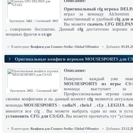
Описание:
Оригинальный cfg игрока DEL
играл за команду Alchemists
качественный и удобный
cfg для 
Просмотров:
5462
:: Скачиваний:
1057
Вы можете
скачать CFG DELPAN
, совершено бесплатно. Данный
cfg
достаточно хорошо н
мощных фрагов в
cs:go
В категории:
Конфиги для Counter-Strike: Global Offensive
Добавлен:
01.01.2
Оригинальные конфиги игроков MOUSESPORTS для C
Описание:
Наверное каждый уже знае
MOUSESPORTS из игры CS
команда выступает за 
Просмотров:
2955
:: Скачиваний:
667
Профессиональные игроки сами
своими конфигами и на данный момент
cfg
являются актуальн
команды
MOUSESPORTS
:
cadiaN
,
chrisJ
,
cLy
,
LEGIJA
,
ti
имеются все cfg . Вы можете выбрать один из них и уста
установить CFG для CS:GO
, Вы можете прочитать тут "
устано
В категории:
Конфиги для Counter-Strike: Global Offensive
Добавлен:
23.12.2