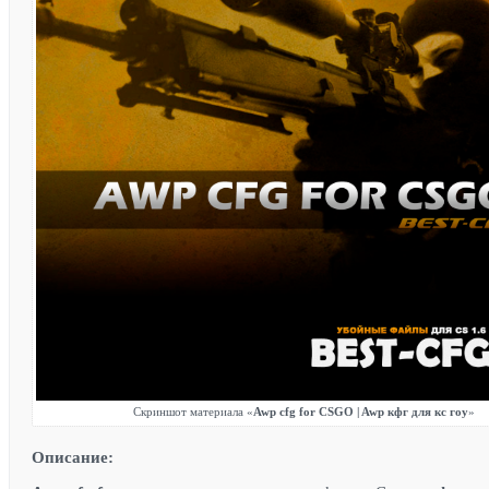
Скриншот материала «
Awp cfg for CSGO | Awp кфг для кс гоу
»
Описание: