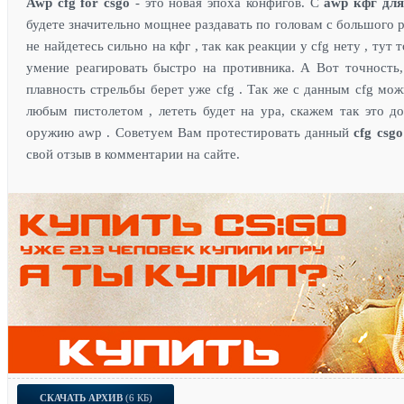
Awp cfg for csgo
- это новая эпоха конфигов. С
awp кфг для
будете значительно мощнее раздавать по головам с большого р
не найдетесь сильно на кфг , так как реакции у cfg нету , тут
умение реагировать быстро на противника. А Вот точность,
плавность стрельбы берет уже cfg . Так же с данным cfg мож
любым пистолетом , лететь будет на ура, скажем так это д
оружию awp . Советуем Вам протестировать данный
cfg csgo
свой отзыв в комментарии на сайте.
СКАЧАТЬ АРХИВ
(6 КБ)