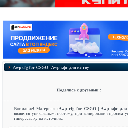
Awp cfg for CSGO | Awp кфг для кс гоу
Поделись с друзьями :
Внимание! Материал «
Awp cfg for CSGO | Awp кфг для
является уникальным, поэтому, при копировании просим у
гиперссылку на источник.