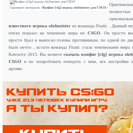
Оригина
Скриншот материала «
Конфиг [cfg] игрока olofmeister для CSGO
»
полностью
оригина
известного игрока olofmeister
из команды
Fnatic . Данный иг
плохо показал на чемпионе мира по
CSGO
. Он просто вы
просто брал и выносил головы противникам, по одной по две
было нечто , кстати команда
Fnatic стала чемпионами мира
Katowice 2015.
Вы можете
скачать конфиг [cfg] игрока olof
CSGO
и по попро
бо
вать поиграть с ним, все настройки н
архиве.