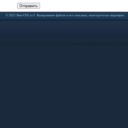
Отправить
© 2021 Best-CFG.ru
Копирование файлов и его описание, категорически запрещено.