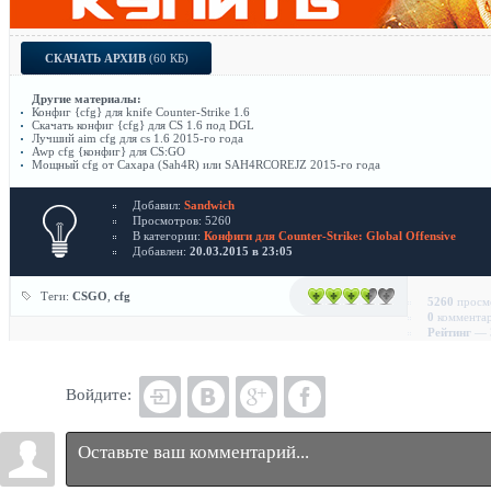
СКАЧАТЬ АРХИВ
(60 КБ)
Другие материалы:
Конфиг {cfg} для knife Counter-Strike 1.6
Скачать конфиг {cfg} для CS 1.6 под DGL
Лучший aim cfg для cs 1.6 2015-го года
Awp cfg {конфиг} для CS:GO
Мощный cfg от Сахара (Sah4R) или SAH4RCOREJZ 2015-го года
Добавил:
Sandwich
Просмотров: 5260
В категории:
Конфиги для Counter-Strike: Global Offensive
Добавлен:
20.03.2015 в 23:05
Теги:
CSGO
,
cfg
5260
просм
0
коммента
Рейтинг
— 3
Войдите: