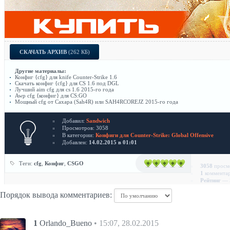
СКАЧАТЬ АРХИВ
(262 КБ)
Другие материалы:
Конфиг {cfg} для knife Counter-Strike 1.6
Скачать конфиг {cfg} для CS 1.6 под DGL
Лучший aim cfg для cs 1.6 2015-го года
Awp cfg {конфиг} для CS:GO
Мощный cfg от Сахара (Sah4R) или SAH4RCOREJZ 2015-го года
Добавил:
Sandwich
Просмотров: 3058
В категории:
Конфиги для Counter-Strike: Global Offensive
Добавлен:
14.02.2015 в 01:01
Теги:
cfg
,
Конфиг
,
CSGO
3058
просм
1
коммента
Рейтинг
— 5
Порядок вывода комментариев:
1
Orlando_Bueno
• 15:07, 28.02.2015