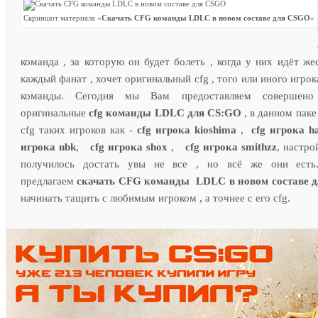
Скриншот материала «
Скачать CFG команды LDLC в новом составе для CSGO
»
команда , за которую он будет болеть , когда у них идёт же
каждый фанат , хочет оригинальный cfg , того или иного игрок
команды. Сегодня мы Вам предоставляем совершен
оригинальные
cfg команды LDLC для CS:GO
, в данном паке
cfg таких игроков как -
cfg игрока kioshima
,
cfg игрока
h
игрока
nbk
,
cfg игрока
shox
,
cfg игрока
smithzz
, настро
получилось достать увы не все , но всё же они ест
предлагаем
скачать
CFG команды LDLC в новом составе 
начинать тащить с любимым игроком , а точнее с его cfg.