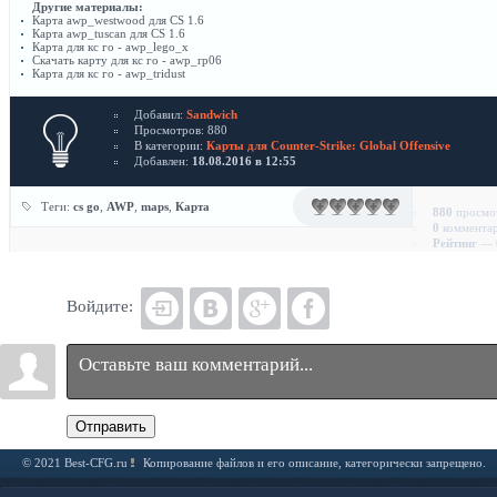
Другие материалы:
Карта awp_westwood для CS 1.6
Карта awp_tuscan для CS 1.6
Карта для кс го - awp_lego_x
Скачать карту для кс го - awp_rp06
Карта для кс го - awp_tridust
Добавил:
Sandwich
Просмотров: 880
В категории:
Карты для Counter-Strike: Global Offensive
Добавлен:
18.08.2016 в 12:55
Теги:
cs go
,
AWP
,
maps
,
Карта
880
просмо
0
коммента
Рейтинг
— 0
Войдите:
Отправить
© 2021 Best-CFG.ru
Копирование файлов и его описание, категорически запрещено.