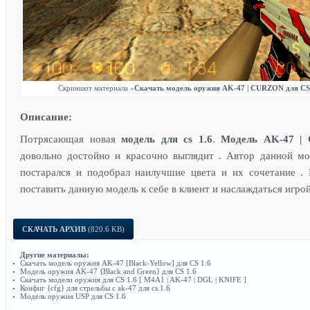
Скриншот материала «
Скачать модель оружия AK-47 | CURZON для CS
Описание:
Потрясающая новая
модель для cs 1.6
.
Модель AK-47 |
довольно достойно и красочно выглядит . Автор данной мо
постарался и подобрал наилучшие цвета и их сочетание .
поставить данную модель к себе в клиент и наслаждаться игрой
СКАЧАТЬ АРХИВ
(820.6 KB)
Другие материалы:
Скачать модель оружия AK-47 [Black-Yellow] для CS 1.6
Модель оружия AK-47 {Black and Green} для CS 1.6
Скачать модели оружия для CS 1.6 [ M4A1 | AK-47 | DGL | KNIFE ]
Конфиг {cfg} для стрельбы с ak-47 для cs 1.6
Модель оружия USP для CS 1.6