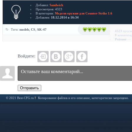
Добавил:
Sandwich
Просмотров: 4323
В категории:
Модели оружия для Counter-Strike 1.6
Добавлен:
18.12.2014 в 16:34
Теги:
models
,
CS
,
AK-47
4323
просм
0
коммента
Рейтинг
— 5
Войдите:
Отправить
© 2021 Best-CFG.ru
Копирование файлов и его описание, категорически запрещено.