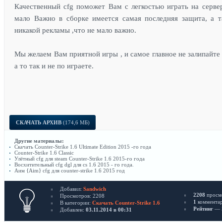
Качественный cfg поможет Вам с легкостью играть на серве
мало Важно в сборке имеется самая последняя защита, а т
никакой рекламы ,что не мало важно.
Мы желаем Вам приятной игры , и самое главное не залипайте 
а то так и не по играете.
СКАЧАТЬ АРХИВ
(174,6 МБ)
Другие материалы:
Скачать Counter-Strike 1.6 Ultimate Edition 2015 -го года
Counter-Strike 1.6 Classic
Улётный cfg для steam Counter-Strike 1.6 2015-го года
Восхитительный сfg dgl для cs 1.6 2015 - го года.
Аим {Aim} cfg для counter-strike 1.6 2015 год
Добавил:
Sandwich
2208
просм
Просмотров: 2208
1
коммента
В категории:
Скачать Counter-Strike​ 1.6
Рейтинг
— 5
Добавлен:
03.11.2014 в 00:31