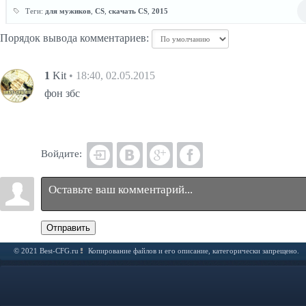
Теги:
для мужиков
,
CS
,
скачать CS
,
2015
Порядок вывода комментариев:
1
Kit
• 18:40, 02.05.2015
фон збс
Войдите:
Отправить
© 2021 Best-CFG.ru
Копирование файлов и его описание, категорически запрещено.