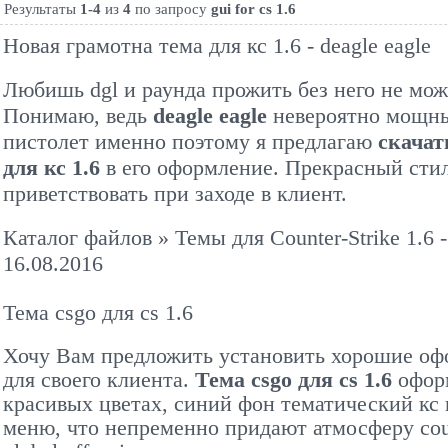
Результаты
1-4
из
4
по запросу
gui for cs 1.6
Новая грамотна тема для кс 1.6 - deagle eagle
Любишь dgl и раунда прожить без него не мо
Понимаю, ведь
deagle eagle
невероятно мощн
пистолет именно поэтому я предлагаю
скачат
для кс 1.6
в его оформление. Прекрасный стил
приветствовать при заходе в клиент.
Каталог файлов
»
Темы для Counter-Strike 1.6
-
16.08.2016
Тема csgo для cs 1.6
Хочу Вам предложить установить хорошие о
для своего клиента.
Тема csgo для cs 1.6
офор
красивых цветах, синий фон тематический кс 
меню, что непременно придают атмосферу count