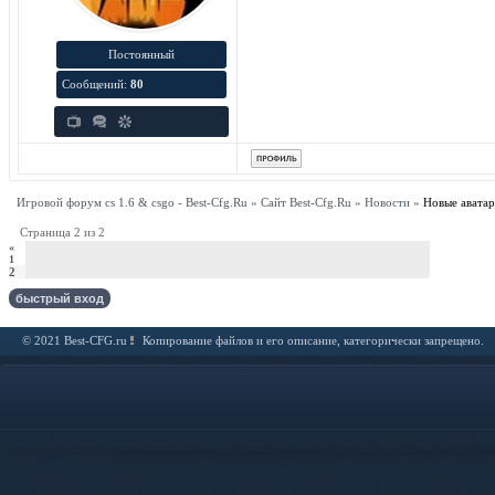
Постоянный
Сообщений:
80
Игровой форум cs 1.6 & csgo - Best-Cfg.Ru
»
Сайт Best-Cfg.Ru
»
Новости
»
Новые аватар
Страница
2
из
2
«
1
2
© 2021 Best-CFG.ru
Копирование файлов и его описание, категорически запрещено.