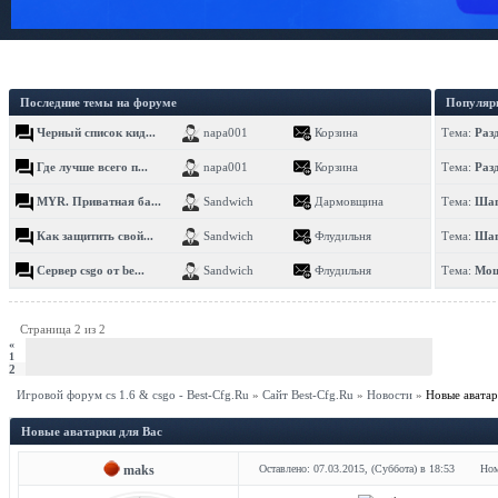
Последние темы на форуме
Популяр
Черный список кид...
napa001
Корзина
Тема:
Раз
Где лучше всего п...
napa001
Корзина
Тема:
Раз
MYR. Приватная ба...
Sandwich
Дармовщина
Тема:
Шап
Как защитить свой...
Sandwich
Флудильня
Тема:
Шап
Сервер csgo от be...
Sandwich
Флудильня
Тема:
Мощ
Страница
2
из
2
«
1
2
Игровой форум cs 1.6 & csgo - Best-Cfg.Ru
»
Сайт Best-Cfg.Ru
»
Новости
»
Новые аватар
Новые аватарки для Вас
maks
Оставлено: 07.03.2015, (Суббота) в 18:53
Ном