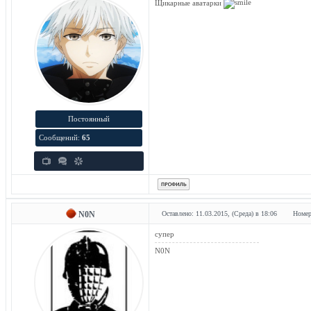
Щикарные аватарки
Постоянный
Сообщений:
65
N0N
Оставлено: 11.03.2015, (Среда) в 18:06
Номер
супер
N0N