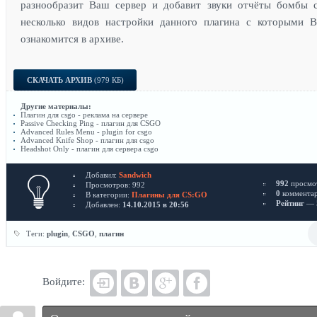
разнообразит Ваш сервер и добавит звуки отчёты бомбы c
несколько видов настройки данного плагина с которыми 
ознакомится в архиве.
СКАЧАТЬ АРХИВ
(979 КБ)
Другие материалы:
Плагин для csgo - реклама на сервере
Passive Checking Ping - плагин для CSGO
Advanced Rules Menu - plugin for csgo
Advanced Knife Shop - плагин для csgo
Headshot Only - плагин для сервера csgo
Добавил:
Sandwich
992
просмо
Просмотров: 992
0
коммента
В категории:
Плагины для CS:GO
Рейтинг
— 5
Добавлен:
14.10.2015 в 20:56
Теги:
plugin
,
CSGO
,
плагин
Войдите: