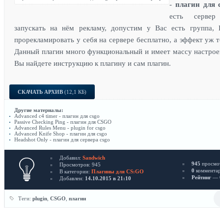
-
плагин для 
есть серве
запускать на нём рекламу, допустим у Вас есть группа,
прорекламировать у себя на сервере бесплатно, а эффект уж т
Данный плагин много функциональный и имеет массу настрое
Вы найдете инструкцию к плагину и сам плагин.
СКАЧАТЬ АРХИВ
(12,1 КБ)
Другие материалы:
Advanced c4 timer - плагин для csgo
Passive Checking Ping - плагин для CSGO
Advanced Rules Menu - plugin for csgo
Advanced Knife Shop - плагин для csgo
Headshot Only - плагин для сервера csgo
Добавил:
Sandwich
945
просмо
Просмотров: 945
0
коммента
В категории:
Плагины для CS:GO
Рейтинг
— 0
Добавлен:
14.10.2015 в 21:10
Теги:
plugin
,
CSGO
,
плагин