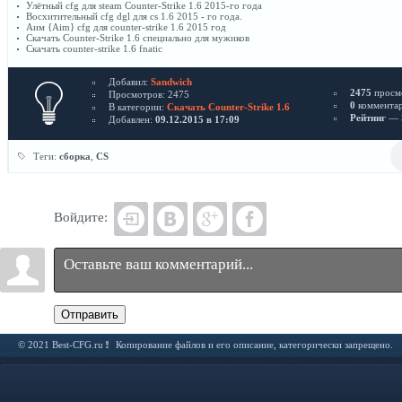
Улётный cfg для steam Counter-Strike 1.6 2015-го года
Восхитительный сfg dgl для cs 1.6 2015 - го года.
Аим {Aim} cfg для counter-strike 1.6 2015 год
Скачать Counter-Strike​ 1.6 специально для мужиков
Скачать counter-strike​ 1.6 fnatic
Добавил:
Sandwich
2475
просм
Просмотров: 2475
0
коммента
В категории:
Скачать Counter-Strike​ 1.6
Рейтинг
— 5
Добавлен:
09.12.2015 в 17:09
Теги:
сборка
,
CS
Войдите:
Отправить
© 2021 Best-CFG.ru
Копирование файлов и его описание, категорически запрещено.