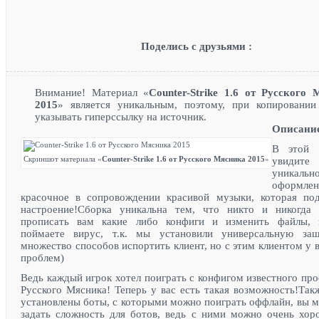
Поделись с друзьями :
Внимание! Материал «
Counter-Strike 1.6 от Русского
2015
» является уникальным, поэтому, при копировани
указывать гиперссылку на источник.
Описани
В этой 
Скриншот материала «
Counter-Strike 1.6 от Русского Мясника 2015
»
увидите
уникальн
оформлен
красочное в сопровождении красивой музыки, которая по
настроение!Сборка уникальна тем, что никто и никогда
прописать вам какие либо конфиги и изменить файлы, 
поймаете вирус, т.к. мы установили универсальную защ
множество способов испортить клиент, но с этим клиентом у в
проблем)
Ведь каждый игрок хотел поиграть с конфигом известного пр
Русского Мясника! Теперь у вас есть такая возможность!Так
установлены боты, с которыми можно поиграть оффлайн, вы 
задать сложность для ботов, ведь с ними можно очень хор