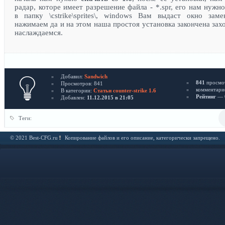
радар, которе имеет разрешение файла - *.spr, его нам нужн
в папку \cstrike\sprites\, windows Вам выдаст окно заме
нажимаем да и на этом наша простоя установка закончена зах
наслаждаемся.
Добавил:
Sandwich
841
просмо
Просмотров: 841
комментари
В категории:
Статьи counter-strike 1.6
Рейтинг
— 0
Добавлен:
11.12.2015 в 21:05
Теги:
© 2021 Best-CFG.ru
Копирование файлов и его описание, категорически запрещено.