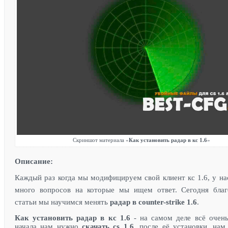
Скриншот материала «
Как установить радар в кс 1.6
»
Описание:
Каждый раз когда мы модифицируем свой клиент кс 1.6, у на
много вопросов на которые мы ищем ответ. Сегодня благ
статьи мы научимся менять
радар в counter-strike 1.6
.
Как установить радар в кс 1.6
- на самом деле всё очень
начала нам нужно
скачать cs 1.6
, после её установки, на