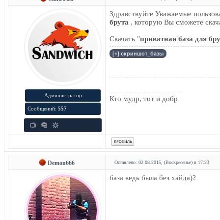
Здравствуйте Уважаемые пользов
брута
, которую Вы сможете скача
Скачать "
приватная база для бр
Администратор
Кто мудр, тот и добр
Сообщений:
557
Demon666
Оставлено: 02.08.2015, (Воскресенье) в 17:23
база ведь была без хайда)?