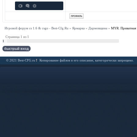
Игровой форум cs 1.6 & csgo - Best-Cfg.Ru
»
Ярмарка
»
Дармовщина
»
MYR. Приватная 
Страница
1
из
1
1
© 2021 Best-CFG.ru
Копирование файлов и его описание, категорически запрещено.