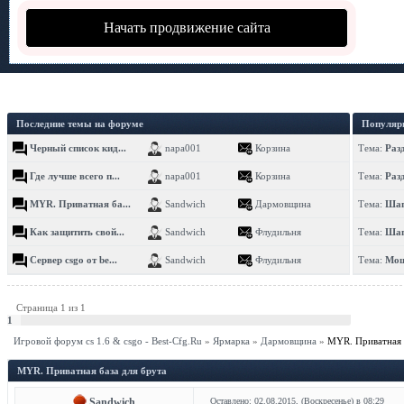
Начать продвижение сайта
Последние темы на форуме
Популяр
Черный список кид...
napa001
Корзина
Тема:
Раз
Где лучше всего п...
napa001
Корзина
Тема:
Раз
MYR. Приватная ба...
Sandwich
Дармовщина
Тема:
Шап
Как защитить свой...
Sandwich
Флудильня
Тема:
Шап
Сервер csgo от be...
Sandwich
Флудильня
Тема:
Мощ
Страница
1
из
1
1
Игровой форум cs 1.6 & csgo - Best-Cfg.Ru
»
Ярмарка
»
Дармовщина
»
MYR. Приватная 
MYR. Приватная база для брута
Sandwich
Оставлено: 02.08.2015, (Воскресенье) в 08:29