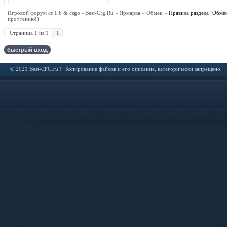
Игровой форум cs 1.6 & csgo - Best-Cfg.Ru
»
Ярмарка
»
Обмен
»
Правила раздела "Обме
прочтению!)
Страница
1
из
1
1
© 2021 Best-CFG.ru
Копирование файлов и его описание, категорически запрещено.