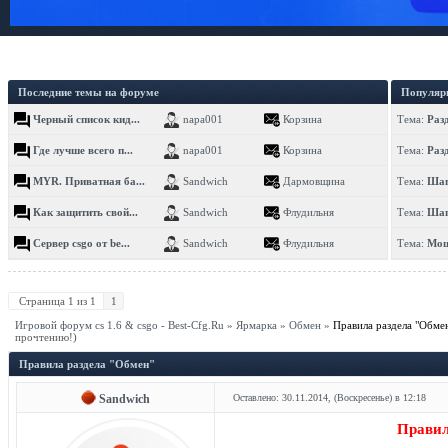
Последние темы на форуме
Популяр
Черный список кид...
napa001
Корзина
Тема:
Раз
Где лучше всего п...
napa001
Корзина
Тема:
Раз
MYR. Приватная ба...
Sandwich
Дармовщина
Тема:
Шап
Как защитить свой...
Sandwich
Флудильня
Тема:
Шап
Сервер csgo от be...
Sandwich
Флудильня
Тема:
Мощ
Страница
1
из
1
1
Игровой форум cs 1.6 & csgo - Best-Cfg.Ru
»
Ярмарка
»
Обмен
»
Правила раздела "Обме
прочтению!)
Правила раздела "Обмен"
Sandwich
Оставлено: 30.11.2014, (Воскресенье) в 12:18
Правил