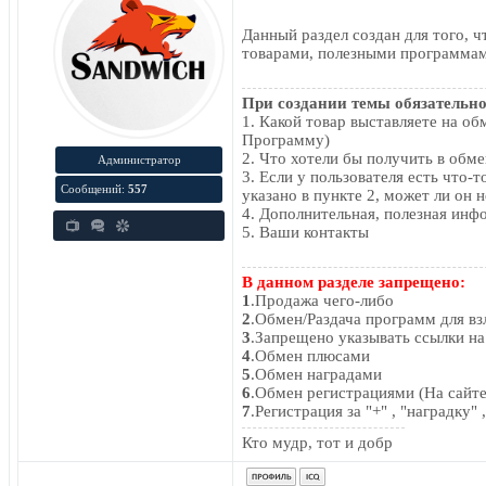
Данный раздел создан для того, 
товарами, полезными программам
При создании темы обязательно 
1. Какой товар выставляете на обм
Программу)
2. Что хотели бы получить в об
Администратор
3. Если у пользователя есть что-т
Сообщений:
557
указано в пункте 2, может ли он
4. Дополнительная, полезная ин
5. Ваши контакты
В данном разделе запрещено:
1
.Продажа чего-либо
2
.Обмен/Раздача программ для в
3
.Запрещено указывать ссылки н
4
.Обмен плюсами
5
.Обмен наградами
6
.Обмен регистрациями (На сайте,
7
.Регистрация за "+" , "наградку"
Кто мудр, тот и добр