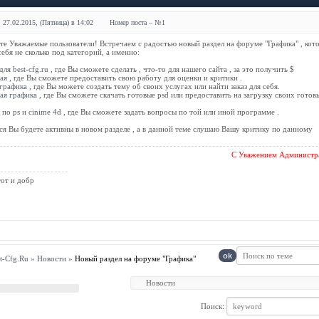
 27.02.2015, (Пятница) в 14:02
Номер поста – №
1
те Уважаемые пользователи! Встречаем с радостью новый раздел на форуме "Графика" , кот
ебя не сколько под категорий, а именно:
ля best-cfg.ru
, где Вы сможете сделать , что-то для нашего сайта , за это получить $
ая
, где Вы сможете предоставить свою работу для оценки и критики .
графика
, где Вы можете создать тему об своих услугах или найти заказ для себя.
ая графика
, где Вы сможете скачать готовые psd или предоставить на загрузку своих готов
ы по
ps
и
cinime 4d
, где Вы сможете задать вопросы по той или иной программе .
я Вы будете активны в новом разделе , а в данной теме слушаю Вашу критику по данному
С Уважением Администра
тот и добр
t-Cfg.Ru
»
Новости
»
Новый раздел на форуме "Графика"
Поиск: