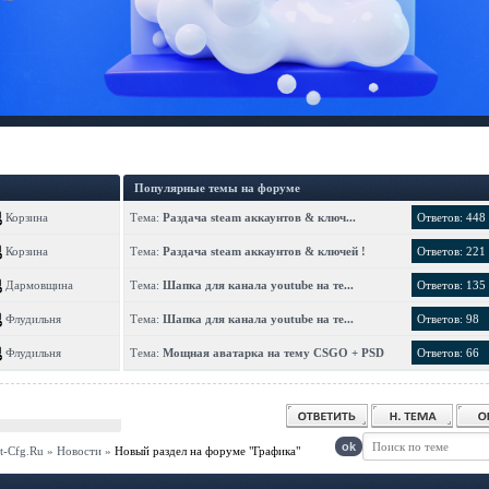
Популярные темы на форуме
Корзина
Тема:
Раздача steam аккаунтов & ключ...
Ответов: 448
Корзина
Тема:
Раздача steam аккаунтов & ключей !
Ответов: 221
Дармовщина
Тема:
Шапка для канала youtube на те...
Ответов: 135
Флудильня
Тема:
Шапка для канала youtube на те...
Ответов: 98
Флудильня
Тема:
Мощная аватарка на тему CSGO + PSD
Ответов: 66
t-Cfg.Ru
»
Новости
»
Новый раздел на форуме "Графика"