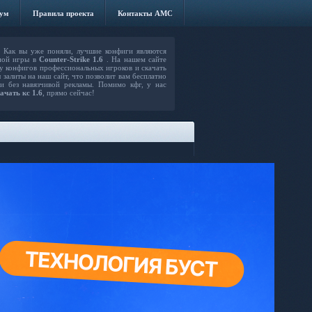
ум
Правила проекта
Контакты AMC
Как вы уже поняли, лучшие конфиги являются
ной игры в
Counter-Strike 1.6
. На нашем сайте
 конфигов профессиональных игроков и скачать
 залиты на наш сайт, что позволит вам бесплатно
 и без навязчивой рекламы. Помимо кфг, у нас
ачать кс 1.6
, прямо сейчас!