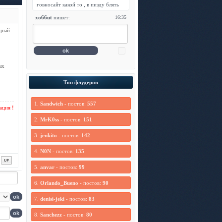
орый
ых
Топ флудеров
1.
Sandwich
- постов:
557
ция !
2.
MrK0ss
- постов:
151
3.
jenkito
- постов:
142
4.
N0N
- постов:
135
5.
anvar
- постов:
99
6.
Orlando_Bueno
- постов:
90
7.
denisi-jeki
- постов:
83
8.
Sanchezz
- постов:
80