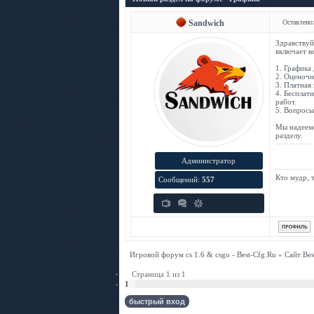
Sandwich
Оставлено:
Здравствуй
включает вс
1.
Графика д
2.
Оценочн
3.
Платная 
4.
Бесплатн
работ.
5. Вопрос
Мы надеемс
разделу.
Администратор
Кто мудр, 
Сообщений:
557
Игровой форум cs 1.6 & csgo - Best-Cfg.Ru
»
Сайт Bes
Страница
1
из
1
1