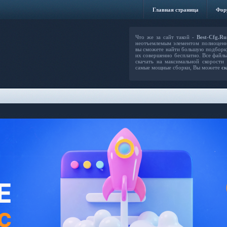
Главная страница
Фор
Что же за сайт такой -
Best-Cfg.Ru
неотъемлемым элементом полноцен
вы сможете найти большую подборку
их совершенно бесплатно. Все файлы
скачать на максимальной скорости
самые мощные сборки, Вы можете
ск