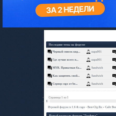
Последние темы на форуме
Черный список кид...
napa001
Где лучше всего п...
napa001
MYR. Приватная ба...
Sandwich
Как защитить свой...
Sandwich
Сервер csgo от be...
Sandwich
Страница
1
из
1
1
Игровой форум cs 1.6 & csgo - Best-Cfg.Ru
»
Сайт Bes
Новый раздел на форуме "Графика"