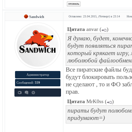
Sandwich
Оставлено: 23.04.2015, (Четверг) в 23:14
Ном
Цитата
anvar
(
)
Я думаю, будет, конечн
будут появляться пира
который крякает игру,
люболюбой файлообменн
Все пиратские файлы буду
Администратор
будут блокировать пользо
Сообщений:
559
не сделают , то и ФО за
прав.
Цитата
MrK0ss
(
)
пираты будут полюбом
придумают=)