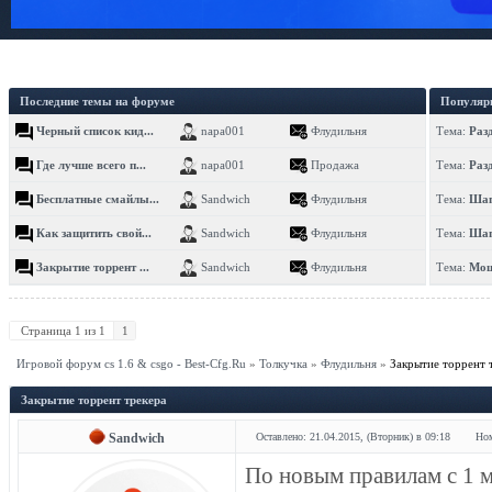
Последние темы на форуме
Популяр
Черный список кид...
napa001
Флудильня
Тема:
Раз
Где лучше всего п...
napa001
Продажа
Тема:
Раз
Бесплатные смайлы...
Sandwich
Флудильня
Тема:
Шап
Как защитить свой...
Sandwich
Флудильня
Тема:
Шап
Закрытие торрент ...
Sandwich
Флудильня
Тема:
Мощ
Страница
1
из
1
1
Игровой форум cs 1.6 & csgo - Best-Cfg.Ru
»
Толкучка
»
Флудильня
»
Закрытие торрент 
Закрытие торрент трекера
Sandwich
Оставлено: 21.04.2015, (Вторник) в 09:18
Ном
По новым правилам с 1 м