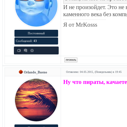
И не произойдет. Это не 
каменного века без комп
Я от MrKosss
Постоянный
Сообщений:
43
Orlando_Bueno
Оставлено: 04.05.2015, (Понедельник) в 19:45
Ну что пираты, качаете