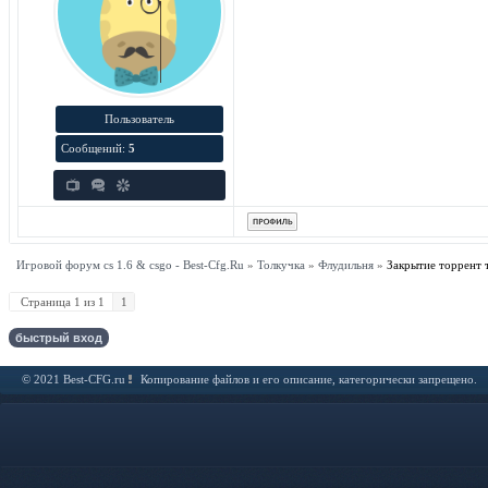
Пользователь
Сообщений:
5
Игровой форум cs 1.6 & csgo - Best-Cfg.Ru
»
Толкучка
»
Флудильня
»
Закрытие торрент 
Страница
1
из
1
1
© 2021 Best-CFG.ru
Копирование файлов и его описание, категорически запрещено.