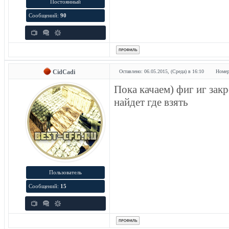
Постоянный
Сообщений:
90
CidCadi
Оставлено: 06.05.2015, (Среда) в 16:10
Номер
Пока качаем) фиг иг зак
найдет где взять
Пользователь
Сообщений:
15