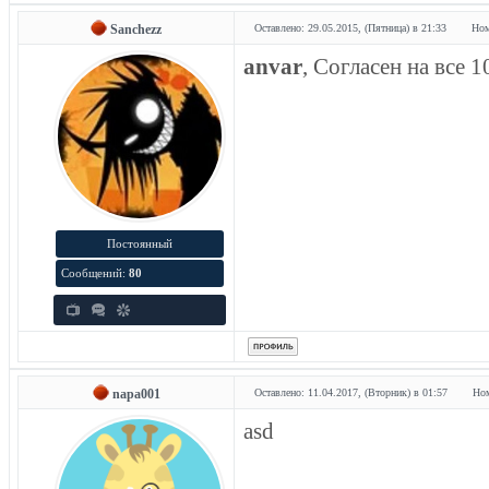
Sanchezz
Оставлено: 29.05.2015, (Пятница) в 21:33
Ном
anvar
, Согласен на все 
Постоянный
Сообщений:
80
napa001
Оставлено: 11.04.2017, (Вторник) в 01:57
Ном
asd