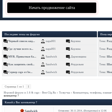
Начать продвижение сайта
Последние темы на форуме
Популяр
Черный список кид...
napa001
Корзина
Тема:
Раз
Где лучше всего п...
napa001
Корзина
Тема:
Раз
MYR. Приватная ба...
Sandwich
Дармовщина
Тема:
Шап
Как защитить свой...
Sandwich
Флудильня
Тема:
Шап
Сервер csgo от be...
Sandwich
Флудильня
Тема:
Мощ
Страница
1
из
1
1
Игровой форум cs 1.6 & csgo - Best-Cfg.Ru
»
Толкучка
»
Компьютеры, телефоны, планше
компьютер ?
Какой у Вас компьютер ?
Sandwich
Оставлено: 30.11.2014, (Воскресенье) в 12:06