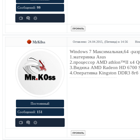
Сообщений:
99
MrK0ss
Оставлено: 24.04.2015, (Пятница) в 14:56
Ном
Windows 7 Максимальная,64 -раз
1.материнка Asus
2.процессор AMD athlon™II x4 Qu
3.Видюха AMD Radeon HD 6700 Se
4.Оперативка Kingston DDR3 8гб
Постоянный
Сообщений:
151