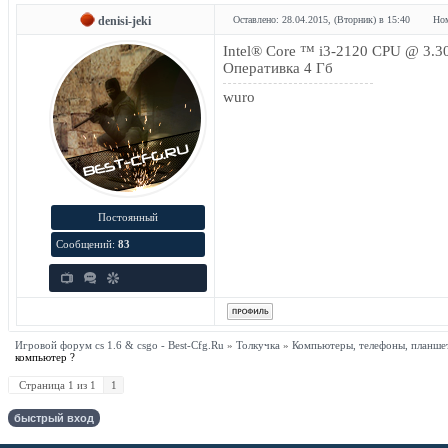
denisi-jeki
Оставлено: 28.04.2015, (Вторник) в 15:40
Ном
Intel® Core ™ i3-2120 CPU @ 3.
Оперативка 4 Гб
wuro
Постоянный
Сообщений:
83
Игровой форум cs 1.6 & csgo - Best-Cfg.Ru
»
Толкучка
»
Компьютеры, телефоны, планше
компьютер ?
Страница
1
из
1
1