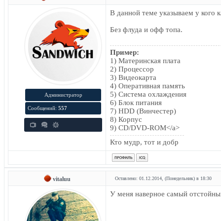
В данной теме указываем у кого 
Без флуда и офф топа.
Пример:
1) Материнская плата
2) Процессор
3) Видеокарта
4) Оперативная память
5) Система охлаждения
Администратор
6) Блок питания
Сообщений:
557
7) HDD (Винчестер)
8) Корпус
9) CD/DVD-ROM</a>
Кто мудр, тот и добр
vitaluu
Оставлено: 01.12.2014, (Понедельник) в 18:30
У меня наверное самый отстойный 