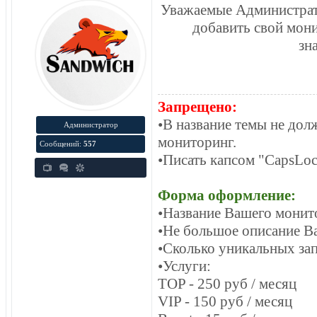
Уважаемые Администрат
добавить свой мон
зн
Запрещено:
•В название темы не дол
Администратор
мониторинг.
Сообщений:
557
•Писать капсом "CapsLo
Форма оформление:
•Название Вашего монит
•Не большое описание В
•Сколько уникальных зап
•Услуги:
TOP - 250 руб / месяц
VIP - 150 руб / месяц