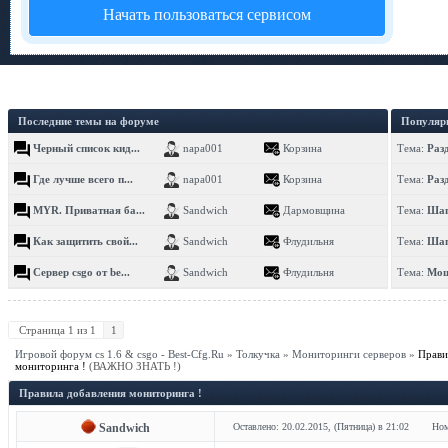
Начать пользоваться сервисом
Последние темы на форуме
Популяр
Черный список кид...
napa001
Корзина
Тема:
Раз
Где лучше всего п...
napa001
Корзина
Тема:
Раз
MYR. Приватная ба...
Sandwich
Дармовщина
Тема:
Шап
Как защитить свой...
Sandwich
Флудильня
Тема:
Шап
Сервер csgo от be...
Sandwich
Флудильня
Тема:
Мощ
Страница
1
из
1
1
Игровой форум cs 1.6 & csgo - Best-Cfg.Ru
»
Толкучка
»
Мониторинги серверов
»
Прави
мониторинга !
(ВАЖНО ЗНАТЬ !)
Правила добавления мониторинга !
Sandwich
Оставлено: 20.02.2015, (Пятница) в 21:02
Ном