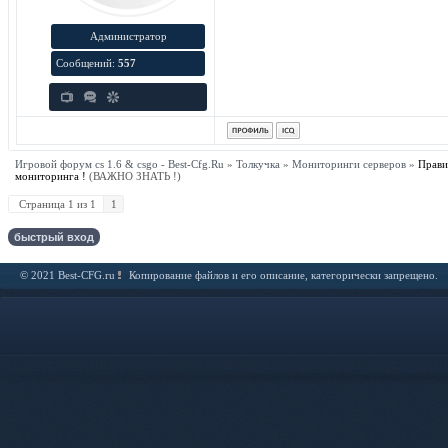
Администратор
Сообщений:
557
Игровой форум cs 1.6 & csgo - Best-Cfg.Ru
»
Толкучка
»
Мониторинги серверов
»
Прави
мониторинга !
(ВАЖНО ЗНАТЬ !)
Страница
1
из
1
1
© 2021 Best-CFG.ru
Копирование файлов и его описание, категорически запрещено.