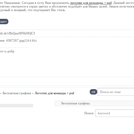
те Уважаемые. Сегодня я хочу Вам предложить
логотип для команды + psd
. Данный логот
тлично смотрится в серых цветах и абсолютно подойдёт для Ваших целей. Зверек получилс
уровый и мощный, что подчеркнёт Вас стиль.
adi.sk/i/BzQauHINkHQC3
ния:
4367267.jpg
(226.6 Kb)
тот и добр
»
Бесплатная графика
»
Логотип для команды + psd
Поиск: