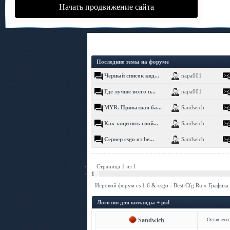
Начать продвижение сайта
Последние темы на форуме
Черный список кид...
napa001
Где лучше всего п...
napa001
MYR. Приватная ба...
Sandwich
Как защитить свой...
Sandwich
Сервер csgo от be...
Sandwich
Страница
1
из
1
1
Игровой форум cs 1.6 & csgo - Best-Cfg.Ru
»
Графика
Логотип для команды + psd
Sandwich
Оставлено: