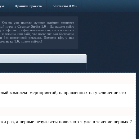
ум
Правила проекта
Контакты AMC
Как вы уже поняли, лучшие конфиги являются
ной игры в
Counter-Strike 1.6
. На нашем сайте
 конфигов профессиональных игроков и скачать
 залиты на наш сайт, что позволит вам бесплатно
 и без навязчивой рекламы. Помимо кфг, у нас
ачать кс 1.6
, прямо сейчас!
 целый комплекс мероприятий, направленных на увеличение его
тки раз, а первые результаты появляются уже в течение первых 7