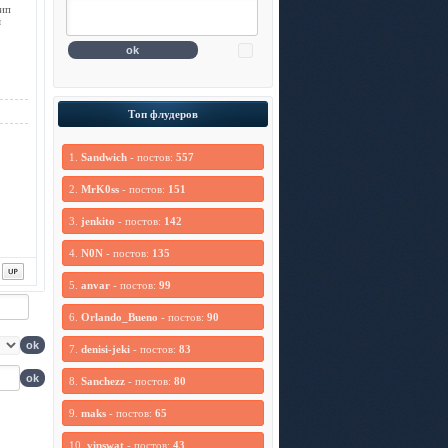
ип
я
Топ флудеров
1.
Sandwich
- постов:
557
2.
MrK0ss
- постов:
151
3.
jenkito
- постов:
142
4.
N0N
- постов:
135
5.
anvar
- постов:
99
6.
Orlando_Bueno
- постов:
90
7.
denisi-jeki
- постов:
83
8.
Sanchezz
- постов:
80
9.
maks
- постов:
65
10.
vipswat
- постов:
43