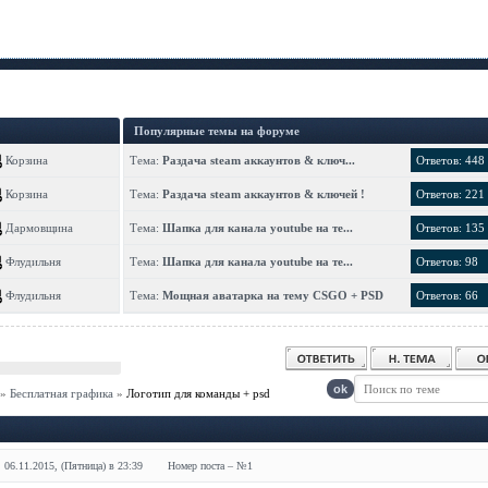
Популярные темы на форуме
Корзина
Тема:
Раздача steam аккаунтов & ключ...
Ответов: 448
Корзина
Тема:
Раздача steam аккаунтов & ключей !
Ответов: 221
Дармовщина
Тема:
Шапка для канала youtube на те...
Ответов: 135
Флудильня
Тема:
Шапка для канала youtube на те...
Ответов: 98
Флудильня
Тема:
Мощная аватарка на тему CSGO + PSD
Ответов: 66
»
Бесплатная графика
»
Логотип для команды + psd
 06.11.2015, (Пятница) в 23:39
Номер поста – №
1