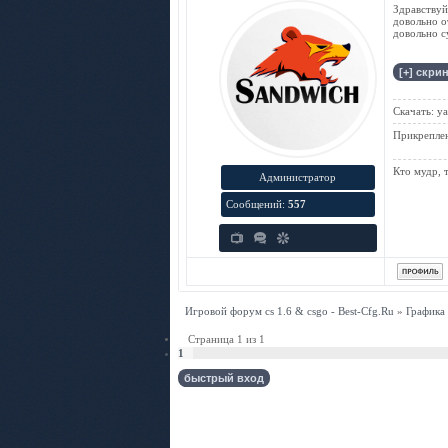
Здравствуй
довольно о
довольно с
Скачать: y
Прикрепле
Кто мудр, 
Администратор
Сообщений:
557
Игровой форум cs 1.6 & csgo - Best-Cfg.Ru
»
Графика
Страница
1
из
1
1