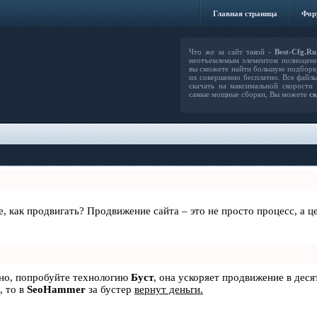
Главная страница
Фор
Что же за сайт такой -
Best-Cfg.Ru
неотъемлемым элементом полноцен
вы сможете найти большую подборку
их совершенно бесплатно. Все файлы
скачать на максимальной скорости
самые мощные сборки, Вы можете
ск
те, как продвигать? Продвижение сайта – это не просто процесс, а
ьно, попробуйте технологию
Буст
, она ускоряет продвижение в деся
, то в
SeoHammer
за бустер
вернут деньги.