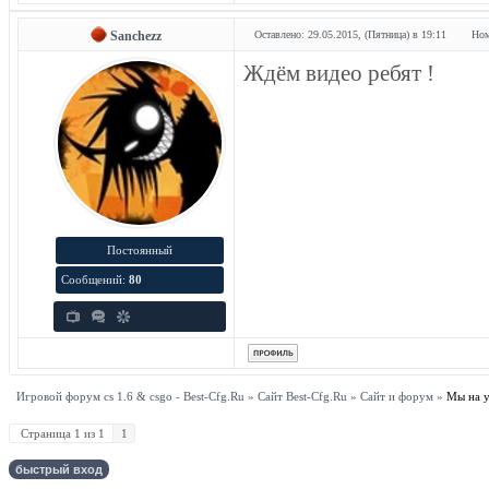
Sanchezz
Оставлено: 29.05.2015, (Пятница) в 19:11
Ном
Ждём видео ребят !
Постоянный
Сообщений:
80
Игровой форум cs 1.6 & csgo - Best-Cfg.Ru
»
Сайт Best-Cfg.Ru
»
Сайт и форум
»
Мы на y
Страница
1
из
1
1