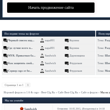
Начать продвижение сайта
Последние темы на форуме
Популяр
Черный список кид...
napa001
Корзина
Тема:
Раз
Где лучше всего п...
napa001
Корзина
Тема:
Раз
MYR. Приватная ба...
Sandwich
Дармовщина
Тема:
Шап
Как защитить свой...
Sandwich
Флудильня
Тема:
Шап
Сервер csgo от be...
Sandwich
Флудильня
Тема:
Мощ
Страница
1
из
1
1
Игровой форум cs 1.6 & csgo - Best-Cfg.Ru
»
Сайт Best-Cfg.Ru
»
Сайт и форум
»
Мы на y
Мы на youtube
Sandwich
Оставлено: 10.05.2015, (Воскресенье) в 14:18