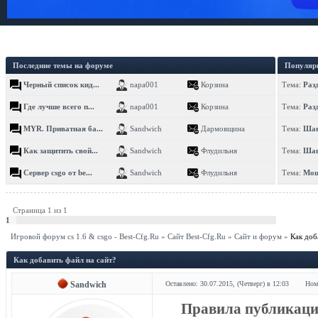
Последние темы на форуме
Популяр
Черный список кид...
napa001
Корзина
Тема:
Раз
Где лучше всего п...
napa001
Корзина
Тема:
Раз
MYR. Приватная ба...
Sandwich
Дармовщина
Тема:
Шап
Как защитить свой...
Sandwich
Флудильня
Тема:
Шап
Сервер csgo от be...
Sandwich
Флудильня
Тема:
Мощ
Страница
1
из
1
1
Игровой форум cs 1.6 & csgo - Best-Cfg.Ru
»
Сайт Best-Cfg.Ru
»
Сайт и форум
»
Как доб
Как добавить файл на сайт?
Sandwich
Оставлено: 30.07.2015, (Четверг) в 12:03
Ном
Правила публикации 