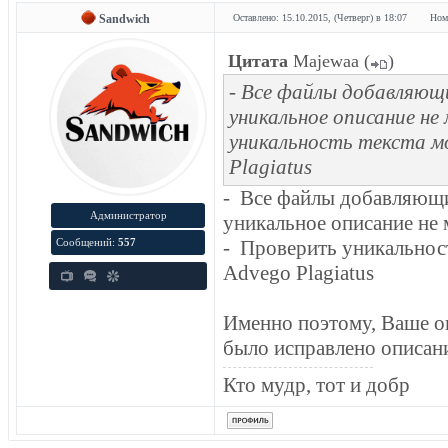
Sandwich
Оставлено: 15.10.2015, (Четверг) в 18:07
Ном
Цитата
Majewaa
(
)
- Все файлы добавляющ
уникальное описание не
уникальность текста м
Plagiatus
- Все файлы добавляющи
Администратор
уникальное описание не 
Сообщений:
557
- Проверить уникальнос
Advego Plagiatus
Именно поэтому, Ваше оп
было исправлено описани
Кто мудр, тот и добр