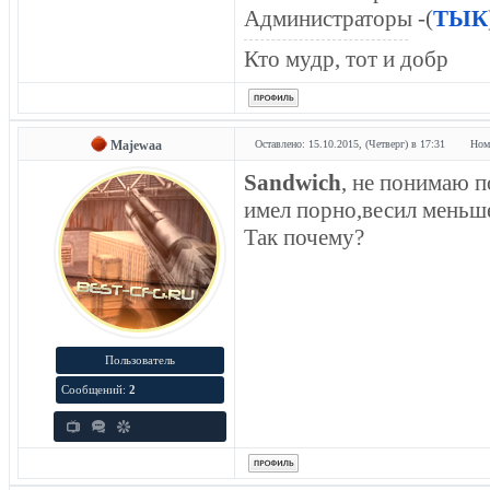
Администраторы -(
ТЫК
Кто мудр, тот и добр
Majewaa
Оставлено: 15.10.2015, (Четверг) в 17:31
Ном
Sandwich
, не понимаю п
имел порно,весил меньш
Так почему?
Пользователь
Сообщений:
2