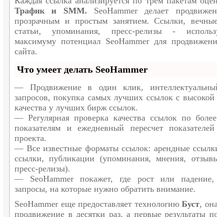
Каждая ссылка анализируется по трем пакетам оце
Трафик и SMM.
SeoHammer делает продвижен
прозрачным и простым занятием. Ссылки, вечные
статьи, упоминания, пресс-релизы - исполь
максимуму потенциал SeoHammer для продвижени
сайта.
Что умеет делать SeoHammer
— Продвижение в один клик, интеллектуальны
запросов, покупка самых лучших ссылок с высокой
качества у лучших бирж ссылок.
— Регулярная проверка качества ссылок по боле
показателям и ежедневный пересчет показателей
проекта.
— Все известные форматы ссылок: арендные ссылк
ссылки, публикации (упоминания, мнения, отзывы
пресс-релизы).
— SeoHammer покажет, где рост или падение,
запросы, на которые нужно обратить внимание.
SeoHammer еще предоставляет технологию
Буст
, он
продвижение в десятки раз, а первые результаты п