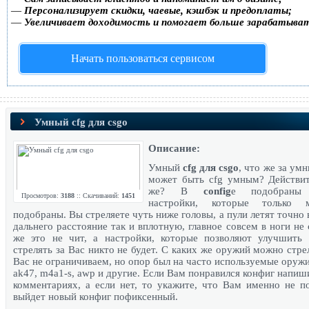
—
Персонализирует скидки, чаевые, кэшбэк и предоплаты;
—
Увеличивает доходимость и помогает больше зарабатыва
Начать пользоваться сервисом
Умный cfg для csgo
Описание:
Умный
cfg для csgo
, что же за умн
может быть cfg умным? Действит
же? В
config
e подобраны 
Просмотров:
3188
:: Скачиваний:
1451
настройки, которые только 
подобраны. Вы стреляете чуть ниже головы, а пули летят точно в
дальнего расстояние так и вплотную, главное совсем в ноги не 
же это не чит, а настройки, которые позволяют улучшить 
стрелять за Вас никто не будет. С каких же оружий можно стре
Вас не ограничиваем, но опор был на часто используемые оружи
ak47, m4a1-s, awp и другие. Если Вам понравился конфиг напиш
комментариях, а если нет, то укажите, что Вам именно не п
выйдет новый конфиг пофиксенный.