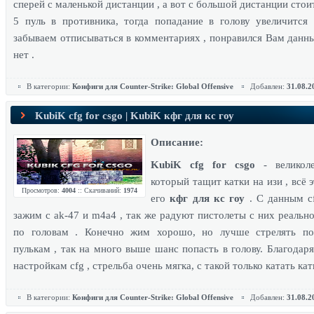
сперей с маленькой дистанции , а вот с большой дистанции стои
5 пуль в противника, тогда попадание в голову увеличится
забываем отписываться в комментариях , понравился Вам данны
нет .
В категории:
Конфиги для Counter-Strike: Global Offensive
Добавлен:
31.08.2
KubiK cfg for csgo | KubiK кфг для кс гоу
Описание:
KubiK cfg for csgo
- великол
который тащит катки на изи , всё 
Просмотров:
4004
:: Скачиваний:
1974
его
кфг для кс гоу
. С данным c
зажим с ak-47 и m4a4 , так же радуют пистолеты с них реально
по головам . Конечно жим хорошо, но лучше стрелять п
пулькам , так на много выше шанс попасть в голову. Благодар
настройкам cfg , стрельба очень мягка, с такой только катать кат
В категории:
Конфиги для Counter-Strike: Global Offensive
Добавлен:
31.08.2