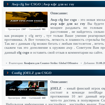
Awp cfg for CSGO | Awp кфг для кс гоу
Описание:
Awp cfg for csgo
- это новая эпох
awp кфг для кс гоу
Вы будете 
мощнее раздавать по головам
Просмотров:
2307
:: Скачиваний:
981
расстояния , не найдетесь сильно
как реакции у cfg нету , тут только Ваше умение реагирова
противника. А Вот точность, легкость и плавность стрельбы бе
Так же с данным cfg можно бегать с любым пистолетом , лететь 
скажем так это дополнение к оружию awp . Советуем Вам пр
данный
cfg csgo
и оставить свой отзыв в комментарии на сайте.
В категории:
Конфиги для Counter-Strike: Global Offensive
Добавлен:
31.08.2
Config jOELZ для CSGO
Описание:
jOELZ
- юный финский игрок
cs
состоит в команде nerdRag
протяжении 10 лет данный игр
Просмотров:
2844
:: Скачиваний:
668
чего-то достичь в популярном Cou
Небольшая информация о настройках , настройка мыши: Zow