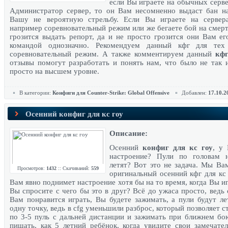
если Вы играете на обычных серве
Администратор сервер, то он Вам несомненно выдаст бан на
Вашу не вероятную стрельбу. Если Вы играете на сервера
например соревновательный режим или же бегаете бой на смерт
грозится выдать репорт, да и не просто грозится они Вам ег
командой однозначно. Рекомендуем данный кфг для тех
соревновательный режим. А также комментируем данный
кф
отзывы помогут разработать и понять нам, что было не так 
просто на высшем уровне.
В категории:
Конфиги для Counter-Strike: Global Offensive
Добавлен:
17.10.2
Осенний конфиг для кс гоу
Описание:
Осенний
конфиг для кс гоу
, у
настроение? Пули по головам 
летят? Вот это не задача. Мы Ва
Просмотров:
1432
:: Скачиваний:
559
оригинальный осенний кфг для кс 
Вам явно поднимет настроение хотя бы на то время, когда Вы иг
Вы спросите с чего бы это в друг? Всё до ужаса просто, ведь 
Вам понравится играть, Вы будете зажимать, а пули будут ле
одну точку, ведь в cfg уменьшили разброс, который позволяет с
по 3-5 пуль с дальней дистанции и зажимать при ближнем бо
пищать, как 5 летний ребёнок, когда увидите свои замечате