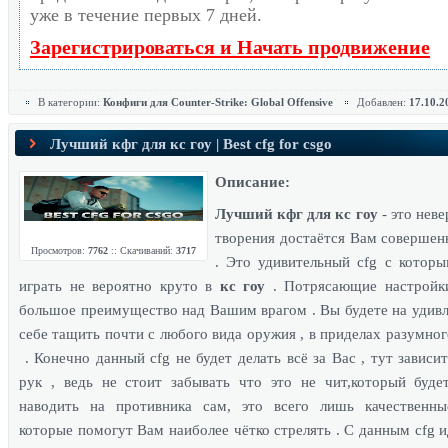
уже в течение первых 7 дней.
Зарегистрироваться и Начать продвижение
В категории:
Конфиги для Counter-Strike: Global Offensive
Добавлен:
17.10.2
Лучший кфг для кс гоу | Best cfg for csgo
Описание:
Лучший кфг для кс гоу
- это нев
творения достаётся Вам совершен
Просмотров:
7762
:: Скачиваний:
3717
. Это удивительный cfg с котор
играть не вероятно круто в
кс гоу
. Потрясающие настройк
большое преимущество над Вашим врагом . Вы будете на удив
себе тащить почти с любого вида оружия , в приделах разумног
. Конечно данный cfg не будет делать всё за Вас , тут зависи
рук , ведь не стоит забывать что это не чит,который буде
наводить на противника сам, это всего лишь качественны
которые помогут Вам наиболее чётко стрелять . С данным cfg 