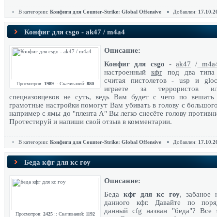
В категории:
Конфиги для Counter-Strike: Global Offensive
Добавлен:
17.10.2
Конфиг для csgo - ak47 / m4a4
Описание:
Конфиг для csgo
-
ak47
/
m4a
настроенный
кфг
под два типа 
считая пистолетов - usp и glo
Просмотров:
1989
:: Скачиваний:
880
играете за террористов 
спецназовцевов не суть, ведь Вам будет с чего по вешать
грамотные настройки помогут Вам убивать в голову с большого
например с ямы до "плента А" Вы легко снесёте голову противн
Протестируй и напиши свой отзыв в комментарии.
В категории:
Конфиги для Counter-Strike: Global Offensive
Добавлен:
17.10.2
Беда кфг для кс гоу
Описание:
Беда
кфг для кс гоу
, забаное 
данного кфг. Давайте по пор
данный cfg назван "беда"? Все 
Просмотров:
2425
:: Скачиваний:
1192