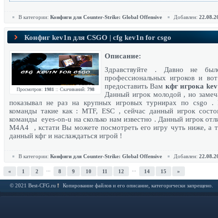
В категории:
Конфиги для Counter-Strike: Global Offensive
Добавлен:
22.08.2
Конфиг kev1n для CSGO | cfg kev1n for csgo
Описание:
Здравствуйте . Давно не был
профессиональных игроков и во
предоставить Вам
кфг игрока kev
Просмотров:
1981
:: Скачиваний:
798
Данный игрок молодой , но замеч
показывал не раз на крупных игровых турнирах по csgo . 
команды такие как : MTF, ESC , сейчас данный игрок состо
команды eyes-on-u на сколько нам известно . Данный игрок отл
M4A4 , кстати Вы можете посмотреть его игру чуть ниже, а т
данный кфг и наслаждаться игрой !
В категории:
Конфиги для Counter-Strike: Global Offensive
Добавлен:
22.08.2
...
...
«
1
2
8
9
10
11
12
14
15
»
© 2021 Best-CFG.ru
Копирование файлов и его описание, категорически запрещено.