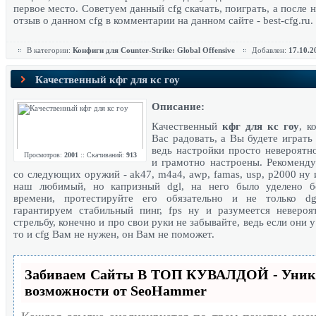
первое место. Советуем данный cfg скачать, поиграть, а после 
отзыв о данном cfg в комментарии на данном сайте -
best-cfg.ru
.
В категории:
Конфиги для Counter-Strike: Global Offensive
Добавлен:
17.10.2
Качественный кфг для кс гоу
Описание:
Качественный
кфг для кс гоу
, к
Вас радовать, а Вы будете играть
ведь настройки просто невероятн
Просмотров:
2001
:: Скачиваний:
913
и грамотно настроены. Рекоменд
со следующих оружий - ak47, m4a4, awp, famas, usp, p2000 ну 
наш любимый, но капризный dgl, на него было уделено б
времени, протестируйте его обязательно и не только 
гарантируем стабильный пинг, fps ну и разумеется неверо
стрельбу, конечно и про свои руки не забывайте, ведь если они у
то и cfg Вам не нужен, он Вам не поможет.
Забиваем Сайты В ТОП КУВАЛДОЙ - Уни
возможности от SeoHammer