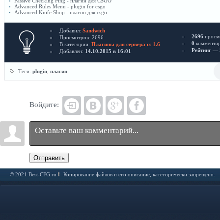
Passive Checking Ping - плагин для CSGO
Advanced Rules Menu - plugin for csgo
Advanced Knife Shop - плагин для csgo
Добавил:
Sandwich
2696
просм
Просмотров: 2696
0
коммента
В категории:
Плагины для сервера cs 1.6
Рейтинг
— 5
Добавлен:
14.10.2015 в 16:01
Теги:
plugin
,
плагин
Войдите:
Отправить
© 2021 Best-CFG.ru
Копирование файлов и его описание, категорически запрещено.